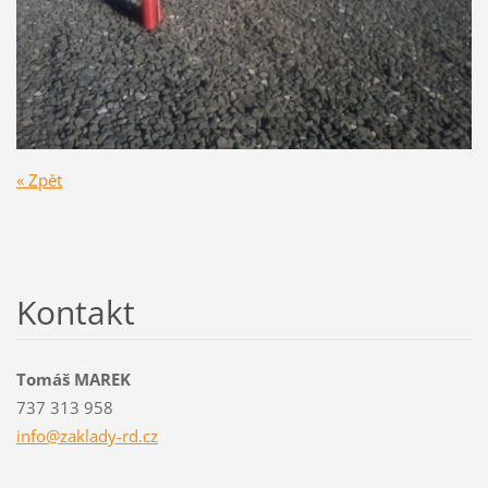
« Zpět
Kontakt
Tomáš MAREK
737 313 958
info@zak
lady-rd.
cz